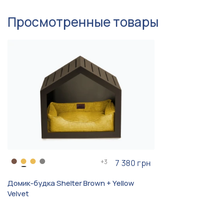
спаниель, Сиба-ину,
Басенджи, Вест-хайленд-
Просмотренные товары
уайт-терьер, Минибуль,
Миттельшнауцер,
Левретка,
Ксолоитцкуинтли, Шелти,
Керн-терьер, Скотчтерьер,
Бостон-терьер, Гриффон ,
Пти-брабансон, Мальтипу
Разборные, Для мерзляков,
Легко чистить шерсть, Для
Особенность
мерзляков, Для линяющих
+
3
7 380 грн
Домик-будка Shelter Brown + Yellow
Velvet