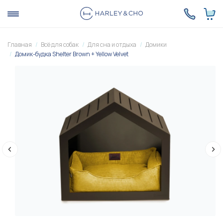
Главная
Всё для собак
Для сна и отдыха
Домики
Домик-будка Shelter Brown + Yellow Velvet