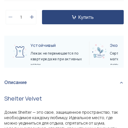
Купить
Устойчивый
Экологи
Лежак не перемещается по
Сертифиц
квартире даже при активных
материал
играх
людей и 
Описание
Shelter Velvet
Домик Shelter — это свое, защищенное пространство, так
необходимое каждому любимцу. Идеальное место, где
можно уединиться для отдыха, спрятаться от шума,