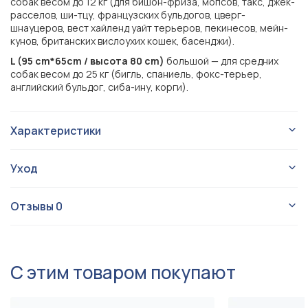
собак весом до 12 кг (для бишон-фриза, мопсов, такс, джек-
расселов, ши-тцу, французских бульдогов, цверг-
шнауцеров, вест хайленд уайт терьеров, пекинесов, мейн-
кунов, британских вислоухих кошек, басенджи).
L (95 cm*65cm / высота 80 cm)
большой — для средних
собак весом до 25 кг (бигль, спаниель, фокс-терьер,
английский бульдог, сиба-ину, корги).
Характеристики
Домики
Тип изделия
Уход
Для собаки
Для кого
Shelter:
Shelter Velvet
Серия
Отзывы
0
Домики из дерева
Вид домика
ОБЩИЕ ПРАВИЛА УХОДА:
Нельзя использовать на улице.
Для мини, Для маленьких,
Будку можно протирать от пыли влажной тряпкой.
Размер
Для средних
С этим товаром покупают
Можно стирать чехол и наполнитель.
Можно производить сухую чистку пылесосом, чистить
Разборные, Со съемным
щеткой и липким валиком.
чехлом, С бортиками, С
Конструкция