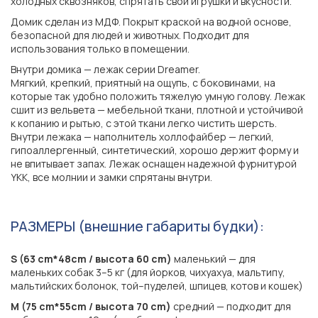
холодных сквозняков, спрятать свои игрушки и вкусности.
Домик сделан из МДФ. Покрыт краской на водной основе,
безопасной для людей и животных. Подходит для
использования только в помещении.
Внутри домика — лежак серии Dreamer.
Мягкий, крепкий, приятный на ощупь, с боковинами, на
которые так удобно положить тяжелую умную голову. Лежак
сшит из вельвета — мебельной ткани, плотной и устойчивой
к копанию и рытью, с этой ткани легко чистить шерсть.
Внутри лежака — наполнитель холлофайбер — легкий,
гипоаллергенный, синтетический, хорошо держит форму и
не впитывает запах. Лежак оснащен надежной фурнитурой
YKK, все молнии и замки спрятаны внутри.
РАЗМЕРЫ (внешние габариты будки):
S (63 cm*48cm / высота 60 cm)
маленький — для
маленьких собак 3–5 кг (для йорков, чихуахуа, мальтипу,
мальтийских болонок, той–пуделей, шпицев, котов и кошек)
M (75 cm*55cm / высота 70 cm)
средний — подходит для