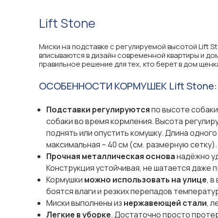
Lift Stone
Миски на подставке с регулируемой высотой Lift S
вписываются в дизайн современной квартиры и дом
правильное решение для тех, кто берет в дом щенк
ОСОБЕННОСТИ КОРМУШЕК Lift Stone:
Подставки регулируются
по высоте собак
собаки во время кормления. Высота регулир
поднять или опустить комушку. Длина одного 
максимальная – 40 см (см. размерную сетку).
Прочная металлическая основа
надёжно уд
Конструкция устойчивая, не шатается даже 
Кормушки
можно использовать на улице
, 
боятся влаги и резких перепадов температур
Миски выполнены из
нержавеющей стали
, 
Легкие в уборке
. Достаточно просто проте