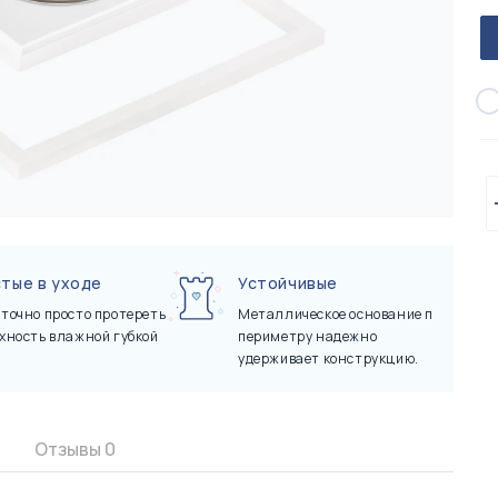
Керамическая миска для собак
Керамическая миска для кошек
Плед дл
Керамич
757 грн
757 грн
Cacao Ceramic Bowl
Cacao Ceramic Bowl
Olive Ce
тые в уходе
Устойчивые
точно просто протереть
Металлическое основание по
хность влажной губкой
периметру надежно
удерживает конструкцию.
Отзывы
0