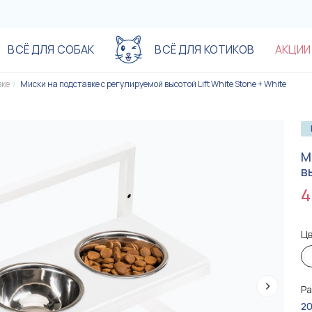
ВСЁ ДЛЯ СОБАК
ВСЁ ДЛЯ КОТИКОВ
АКЦИИ
вке
Миски на подставке с регулируемой высотой Lift White Stone + White
Акционные предложения до
Акционные предложения до
-20%
-20%
-%
-%
-%
-%
М
в
4
Цв
Р
890 грн
890 грн
20