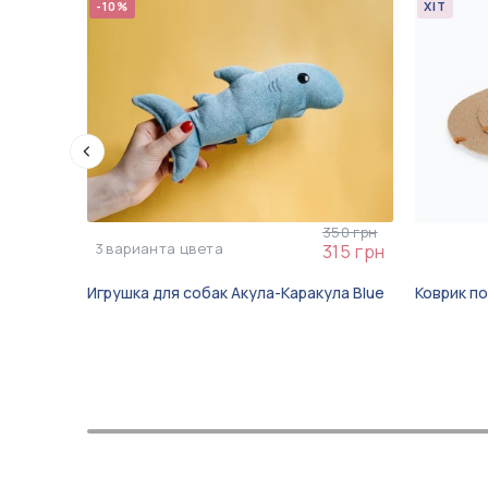
-10%
ХІТ
350 грн
3
варианта цвета
315 грн
Игрушка для собак Акула-Каракула Blue
Коврик по