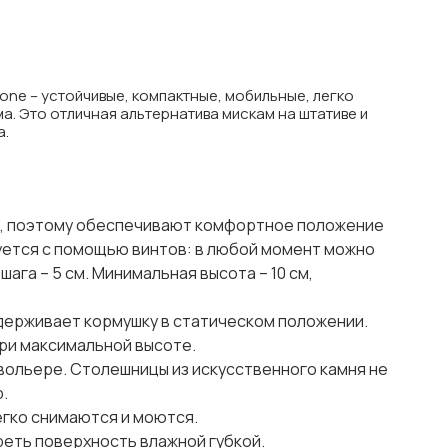
tone – устойчивые, компактные, мобильные, легко
а. Это отличная альтернатива мискам на штативе и
а.
и, поэтому обеспечивают комфортное положение
уется с помощью винтов: в любой момент можно
шага – 5 см. Минимальная высота – 10 см,
ерживает кормушку в статическом положении.
при максимальной высоте.
в вольере. Столешницы из искусственного камня не
.
легко снимаются и моются.
реть поверхность влажной губкой.