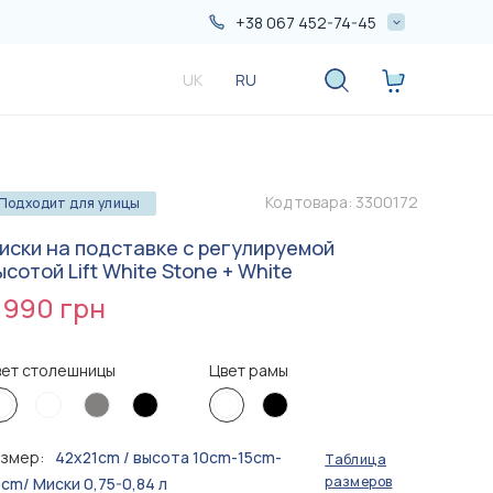
+38 067 452-74-45
+38 067 452-74-45
UK
RU
+38 050 552-74-45
Код товара:
3300172
Подходит для улицы
иски на подставке с регулируемой
ысотой Lift White Stone + White
 990 грн
ет столешницы
Цвет рамы
Больше
Больше
акций
акций
азмер:
42x21cm / высота 10cm-15сm-
Таблица
1 090 грн
690 грн
размеров
cm/ Миски 0,75-0,84 л