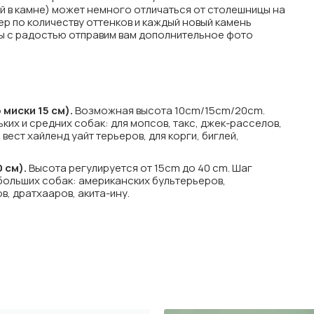
й в камне) может немного отличаться от столешницы на
ер по количеству оттенков и каждый новый камень
мы с радостью отправим вам дополнительное фото
миски 15 см).
Возможная высота 10cm/15сm/20cm.
ких и средних собак: для мопсов, такс, джек-расселов,
вест хайленд уайт терьеров, для корги, биглей,
 см).
Высота регулируется от 15cm до 40 cm. Шаг
 больших собак: американских бультерьеров,
, дратхааров, акита-ину.