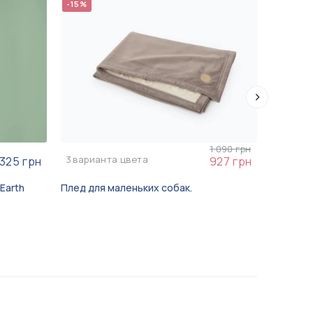
-15%
1 090 грн
3
варианта цвета
325 грн
927 грн
Earth
Плед для маленьких собак.
Жидкое 
Barber Pe
мл