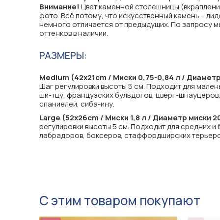
Внимание!
Цвет каменной столешницы (вкраплени
фото. Всё потому, что искусственный камень – лид
немного отличается от предыдущих. По запросу 
оттенков в наличии.
РАЗМЕРЫ:
Medium (42x21cm / Миски 0,75-0,84 л / Диаметр 
Шаг регулировки высоты 5 см. Подходит для малень
ши-тцу, французских бульдогов, цверг-шнауцеров, 
спаниелей, сиба-ину.
Large (52x26cm / Миски 1,8 л / Диаметр миски 20
регулировки высоты 5 см. Подходит для средних и
лабрадоров, боксеров, стаффордширских терьеров
С этим товаром покупают