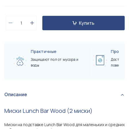
Купить
Практичные
Простые
Защищают пол от мусора и
Достаточн
воды
поверхнос
Описание
Миски Lunch Bar Wood (2 миски)
Миски на подставке Lunch Bar Wood для маленьких и средних