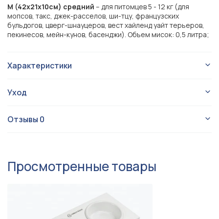
M (42x21x10см) средний
– для питомцев 5 - 12 кг (для
мопсов, такс, джек-расселов, ши-тцу, французских
бульдогов, цверг-шнауцеров, вест хайленд уайт терьеров,
пекинесов, мейн-кунов, басенджи). Объем мисок: 0,5 литра;
Характеристики
Миски на подставке
Тип изделия
Уход
Для собаки
Для кого
Lunch Bar Wood:
Белый
Цвет миски
Отзывы
0
Белый
Цвет столешницы
ОБЩИЕ ПРАВИЛА УХОДА:
Нельзя использовать на улице.
Lunch Bar Wood (2 миски)
Серия
Нельзя мыть подставку в посудомоечной машине.
Просмотренные товары
Миски можно мыть в посудомоечной машине.
Для мини, Для маленьких,
Размер
Для средних
На подставке, На ножках
Конструкция
Керамика
Материал миски