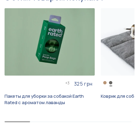
НЕ используйте какие-либо пятновыводители.
*При частой стирке лежак может потерять водостойкость.
При стирке можно использовать средства для водостойких
тканей.
+
3
325 грн
Пакеты для уборки за собакой Earth
Коврик для соба
Rated с ароматом лаванды