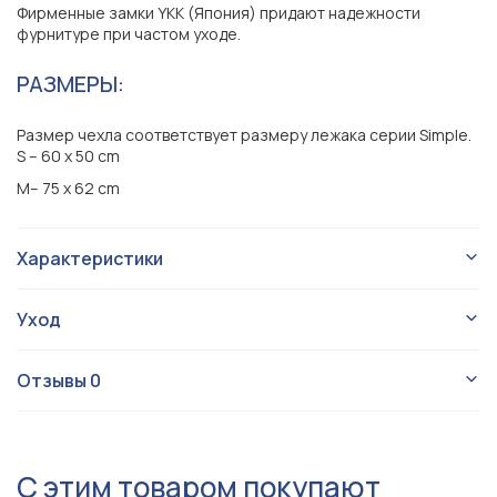
Фирменные замки YKK (Япония) придают надежности
фурнитуре при частом уходе.
РАЗМЕРЫ:
Размер чехла соответствует размеру лежака серии Simple.
S – 60 x 50 cm
M– 75 х 62 cm
Характеристики
Чехлы
Тип изделия
Уход
Для собаки
Для кого
Simple
:
Simple
Серия
Отзывы
0
Оксфорд
Материал
УХОД ЧЕХОЛ:
Перед стиркой снять чехол, закрыть молнии.
Бежевый
Цвет
Машинная стирка* на деликатном режиме 30-40°.
С этим товаром покупают
НЕ сушите в стиральной или сушильной машине.