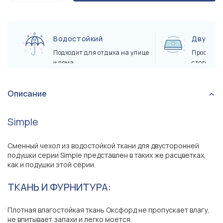
Водостойкий
Двухст
Подходит для отдыха на улице
Просто пе
и дома
сторону
Описание
Simple
Сменный чехол из водостойкой ткани для двусторонней
подушки серии Simple представлен в таких же расцветках,
как и подушки этой серии.
ТКАНЬ И ФУРНИТУРА:
Плотная влагостойкая ткань Оксфорд не пропускает влагу,
не впитывает запахи и легко моется.