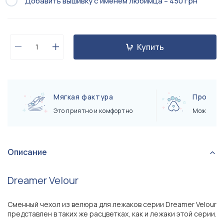
Добавить вышивку с именем любимца – 450 грн
Купить
Мягкая фактура
Прочны
Это приятно и комфортно
Можно ко
Описание
Dreamer Velour
Сменный чехол из велюра для лежаков серии Dreamer Velour
представлен в таких же расцветках, как и лежаки этой серии.