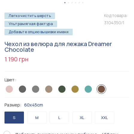
Код товара:
Легко чистить шерсть
3104350/1
Ультрамягкая фактура
Добавьте опцию вышивки имени
Чехол из велюра для лежака Dreamer
Chocolate
1 190 грн
Цвет:
Размер:
60x45cm
S
M
L
XL
XXL