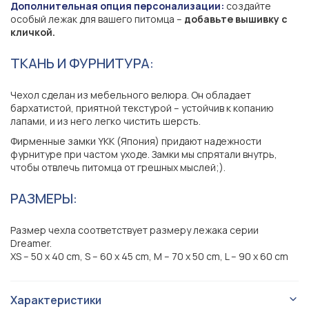
Дополнительная опция персонализации:
создайте
особый лежак для вашего питомца –
добавьте вышивку с
кличкой.
ТКАНЬ И ФУРНИТУРА:
Чехол сделан из мебельного велюра. Он обладает
бархатистой, приятной текстурой – устойчив к копанию
лапами, и из него легко чистить шерсть.
Фирменные замки YKK (Япония) придают надежности
фурнитуре при частом уходе. Замки мы спрятали внутрь,
чтобы отвлечь питомца от грешных мыслей;).
РАЗМЕРЫ:
Размер чехла соответствует размеру лежака серии
Dreamer.
XS – 50 x 40 cm, S – 60 x 45 cm, M – 70 x 50 cm, L – 90 x 60 cm
Характеристики