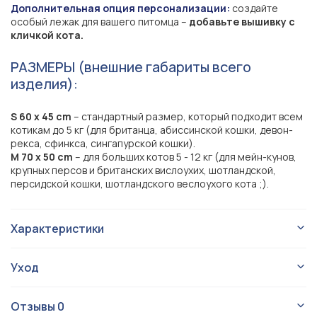
Дополнительная опция персонализации:
создайте
особый лежак для вашего питомца –
добавьте вышивку с
кличкой кота.
РАЗМЕРЫ (внешние габариты всего
изделия):
S 60 х 45 cm
– стандартный размер, который подходит всем
котикам до 5 кг (для британца, абиссинской кошки, девон-
рекса, сфинкса, сингапурской кошки).
M 70 х 50 cm
– для больших котов 5 - 12 кг (для мейн-кунов,
крупных персов и британских вислоухих, шотландской,
персидской кошки, шотландского веслоухого кота ;).
Характеристики
Лежаки
Тип изделия
Уход
Для кота
Для кого
Dreamer Velour:
Dreamer Velour
Серия
Отзывы
0