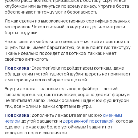
удобно расслабиться, прижавшись к бортику, скрутиться
клубочком или вытянуться по всему лежаку. Упругие борта
обеспечивают питомцу уют и безопасность.
Лежак сделан из высококачественных сертифицированных
материалов. Чехол съемный, а внутри отдельно матрас и
борты-подушки.
Чехол сшит из мебельного велюра — мягкой и приятной на
ощупь ткани, имеет бархатистую, очень приятную текстуру.
Ткань идеально подойдет для котиков, так как имеет
свойство антикоготь.
Подсказка:
Dreamer Velur подойдет всем котикам, даже
обладателям густой пушистой шубки: шерсть не прилипает
к материалу и легко убирается щеткой.
Внутри лежака — наполнитель холлофайбер — легкий,
гипоаллергенный, синтетический, хорошо держит форму и
не впитывает запах. Лежак оснащен надежной фурнитурой
YKK, все молнии и замки спрятаны внутри.
Подсказка:
дополнить лежак Dreamer можно
сменным
чехлом
другой расцветки и
деревянной подставкой
, которая
сделает лежак еще более устойчивым і защитит от
холодного пола и сквозняков.