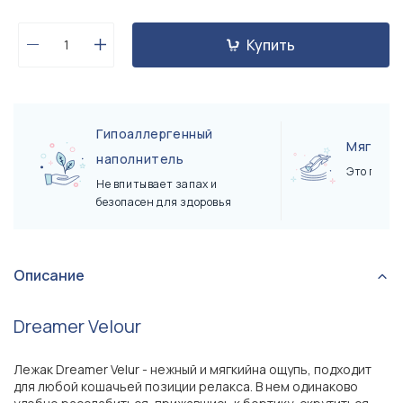
Купить
Гипоаллергенный
Мягкая 
наполнитель
Это прият
Не впитывает запах и
безопасен для здоровья
Описание
Dreamer Velour
Лежак Dreamer Velur - нежный и мягкийна ощупь, подходит
для любой кошачьей позиции релакса. В нем одинаково