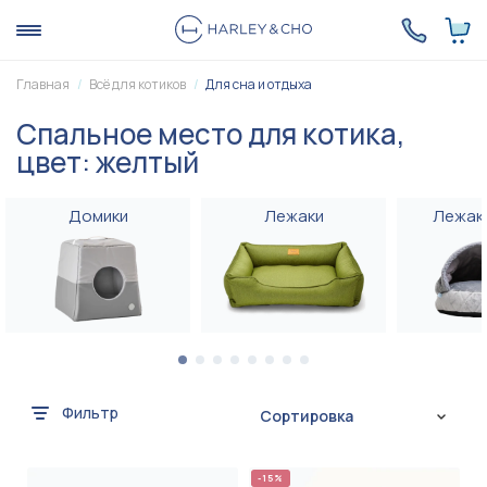
Главная
Всё для котиков
Для сна и отдыха
Спальное место для котика,
цвет: желтый
Домики
Лежаки
Лежак
Фильтр
Сортировка
-15%