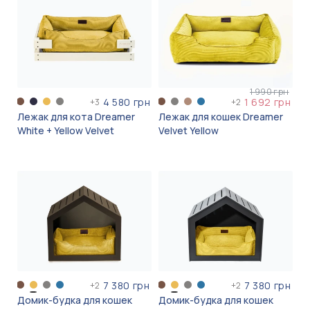
1 990 грн
4 580 грн
1 692 грн
+
3
+
2
Лежак для кота Dreamer
Лежак для кошек Dreamer
White + Yellow Velvet
Velvet Yellow
7 380 грн
7 380 грн
+
2
+
2
Домик-будка для кошек
Домик-будка для кошек