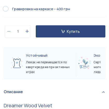
Гравировка на каркасе - 400 грн
Купить
Устойчивый
Экологи
Лежак не перемещается по
Сертифиц
квартире даже при активных
материал
играх
людей и 
Описание
Dreamer Wood Velvet