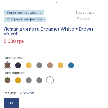
Код товара:
Легко чистить шерсть
3103258
Ультрамягкая фактура
Лежак для кота Dreamer White + Brown
Velvet
5 680 грн
Цвет лежака:
Цвет каркаса:
Размер:
78x54cm
M