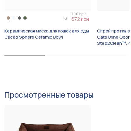
НЕ сушите в стиральной или сушильной машине.
Как высохнет – распушить.
790 грн
+
3
672 грн
Керамическая миска для кошек для еды
Спрей против з
Cacao Sphere Ceramic Bowl
Cats Urine Odor
Step2Clean™, 4
Просмотренные товары