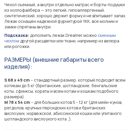
Чехол съемный, а внутри отдельно матрас и борты-подушки
из холлофайбера — это легкий, гипоаллергенный,
синтетический, хорошо держит форму и не впитывает запах.
Лежак оснащен надежной фурнитурой YKK, все молнии и
замки спрятаны внутри.
Подсказка:
дополнить лежак Dreamer можно
сменным
чехлом
другой расцветки или ткани, например из велюра
или рогожки.
РАЗМЕРЫ (внешние габариты всего
изделия):
S 68 х 49 cm
– стандартный размер, который подходит всем
котикам до 5 кг (британские, шотландские, бенгальские
коты, сфинксы, кораты и всем котам и кошкам подобного
размера).
M 78 х 54 cm
– для больших котов 5 - 12 кг (для мейн-кунов,
регдолов, крупных персидских котов и британских
вислоухих, норвежской, абиссинской кошки или упитаного
шотландского вислоухого кота ;).