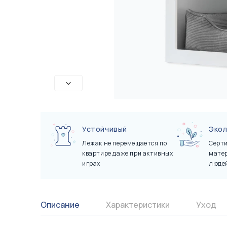
Сертификаты
Показать все
Показать все
Устойчивый
Экол
Лежак не перемещается по
Серт
квартире даже при активных
матер
играх
людей
Описание
Характеристики
Уход