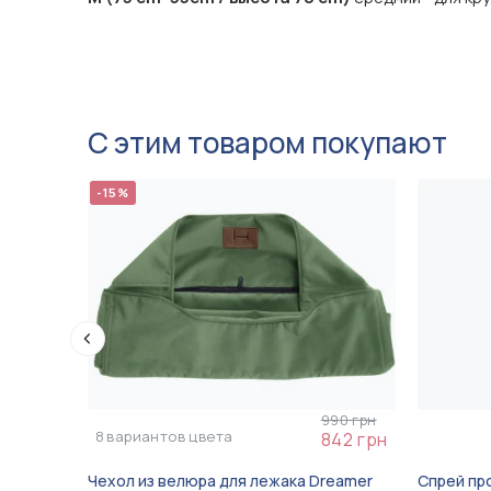
С этим товаром покупают
-15%
990 грн
8
вариантов цвета
842 грн
Чехол из велюра для лежака Dreamer
Спрей пр