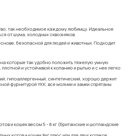
тво, так необходимое каждому любимцу. Идеальное
ься от шума, холодных сквозняков.
основе, безопасной для людей и животных. Подходит
и, на которые так удобно положить тяжелую умную
 плотной и устойчивой к копанию и рытью и с нее легко
ий, гипоаллергенный, синтетический, хорошо держит
ной фурнитурой YKK, все молнии и замки спрятаны
отов и кошек весом 5 - 8 кг (британские и шотландские
пных котов и кошек 8кг плюс или для двух котиков.