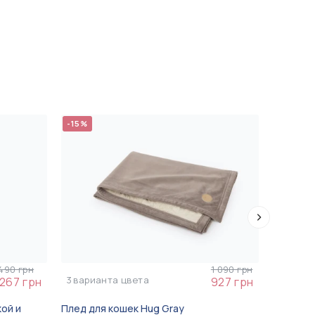
-15%
 490 грн
1 090 грн
3
варианта цвета
 267 грн
927 грн
ой и
Плед для кошек Hug Gray