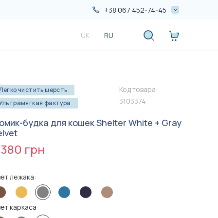
+38 067 452-74-45
+38 067 452-74-45
UK
RU
+38 050 552-74-45
Код товара:
Легко чистить шерсть
3103374
Ультрамягкая фактура
омик-будка для кошек Shelter White + Gray
elvet
 380 грн
Больше
Больше
акций
акций
ет лежака:
ет каркаса:
1 090 грн
690 грн