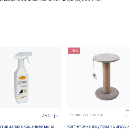
-15%
1
2
варианта цвета
390 грн
1
отив запаха кошачьей мочи
Когтеточка джутовая с игрушк