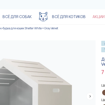
ВСЁ ДЛЯ СОБАК
ВСЁ ДЛЯ КОТИКОВ
АКЦИИ
-будка для кошек Shelter White + Gray Velvet
Акционные предложения до
Акционные предложения до
-20%
-20%
-%
-%
-%
-%
Д
V
7
Цв
Цв
890 грн
890 грн