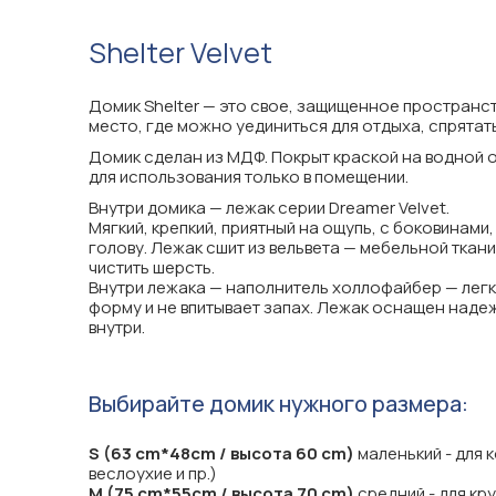
Shelter Velvet
Домик Shelter — это свое, защищенное пространс
место, где можно уединиться для отдыха, спрятат
Домик сделан из МДФ. Покрыт краской на водной 
для использования только в помещении.
Внутри домика — лежак серии Dreamer Velvet.
Мягкий, крепкий, приятный на ощупь, с боковинам
голову. Лежак сшит из вельвета — мебельной ткани,
чистить шерсть.
Внутри лежака — наполнитель холлофайбер — легк
форму и не впитывает запах. Лежак оснащен надеж
внутри.
Выбирайте домик нужного размера:
S (63 cm*48cm / высота 60 cm)
маленький - для к
веслоухие и пр.)
M (75 cm*55cm / высота 70 cm)
средний - для кру