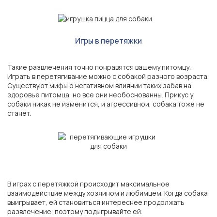
Игры в перетяжки
Такие развлечения точно понравятся вашему питомцу.
Играть в перетягивание можно с собакой разного возраста.
Существуют мифы о негативном влиянии таких забав на
здоровье питомца, но все они необоснованны. Прикус у
собаки никак не изменится, и агрессивной, собака тоже не
станет.
В играх с перетяжкой происходит максимальное
взаимодействие между хозяином и любимцем. Когда собака
выигрывает, ей становиться интереснее продолжать
развлечение, поэтому подыгрывайте ей.