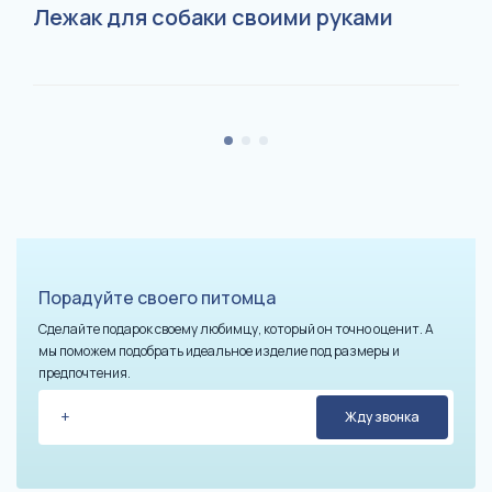
Лежак для собаки своими руками
Порадуйте своего питомца
Сделайте подарок своему любимцу, который он точно оценит. А
мы поможем подобрать идеальное изделие под размеры и
предпочтения.