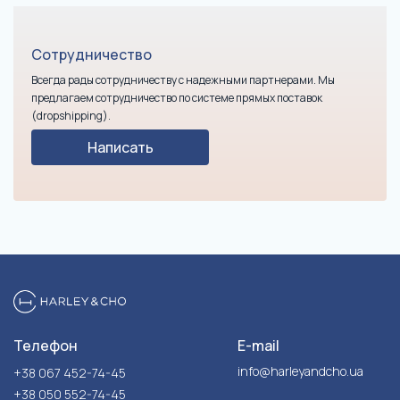
Сотрудничество
Всегда рады сотрудничеству с надежными партнерами. Мы
предлагаем сотрудничество по системе прямых поставок
(dropshipping).
Написать
Телефон
E-mail
info@harleyandcho.ua
+38 067 452-74-45
+38 050 552-74-45