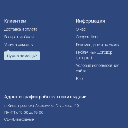
Клиентам
Информация
Доставка и оплата
О нас
Возврат и обмен
Cooperation
Услуга ремонту
Рекомендации по уходу
Публичный Договор
Нужна помощь?
(оферта)
Условия использования
сайта
Блог
Адрес и график работы точки выдачи
г. Киев, проспект Академика Глушкова, 40
ПН-ПТ с 10:00 до 19:00
СБ-НБ выходные