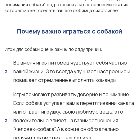
понимания собаки”, подготовили для вас полезную статью,
которая может сделать вашего любимца счастливее.
Почему важно играться с собакой
Игры для собаки очень важны по ряду причин:
Во вменя игры питомец чувствует себя частью
вашей жизни. Это всегда улучшает настроение и
повышает стремление выполнять команды.
Игры помогают развивать доверие и понимание.
Если собака уступает вам в перетягивании каната
или отдает игрушку, свою любимую вещь, это
положительно влияет на взаимоотношения
“человек-собака”. А в конце он обязательно
получит лакомство — награду за