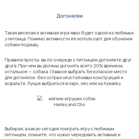
Догонялки
Такая веселая и активная игра явно будет одной из любимых
у питомца. Помимо активности ее используют для обучения
собаки подзыву.
Правила просты: вы по очереди с питомцем догоняете друг
друга. При чем вы должны догонять всего 20% времени,
остальное — собака. Главное выбрать безопасное место
для догонялок: без острых неустойчивых конструкций и
асфальта. Лучше выбраться в парк, лес или на лужайку.
Выбирая, в какую сегодня поиграть игру с любимым
питомцем, помните, что нужно чередовать активные и