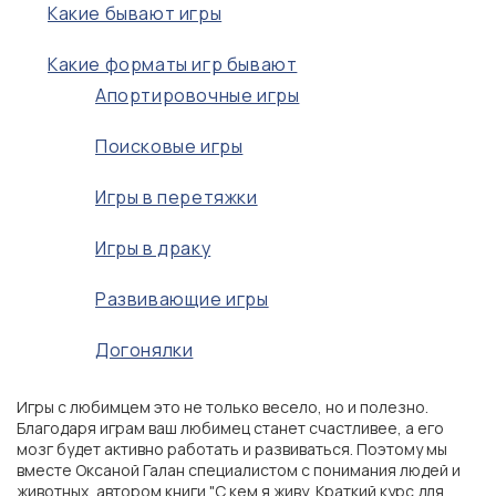
Какие бывают игры
Какие форматы игр бывают
Апортировочные игры
Поисковые игры
Игры в перетяжки
Игры в драку
Развивающие игры
Догонялки
Игры с любимцем это не только весело, но и полезно.
Благодаря играм ваш любимец станет счастливее, а его
мозг будет активно работать и развиваться. Поэтому мы
вместе Оксаной Галан специалистом с понимания людей и
животных, автором книги "С кем я живу. Краткий курс для