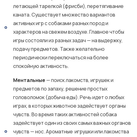
летающей тарелкой (фрисби), перетягивание
каната. Существует множество вариантов
активных игр с собаками разных пород и
характеров на свежем воздухе. Главное чтобы
игры состояли из разных задач — на выдержку,
подачу предметов. Также желательно
периодически переключаться на более
спокойную активность.
Ментальные
— поиск лакомств, игрушек и
предметов по запаху, решение простых
головоломок (добыча еды). Речь идет о любых
играх, в которых животное задействует органы
чувств. Во время таких активностей собака
задействует один из своих самых важных органов
чувств — нос. Ароматные игрушки или лакомства