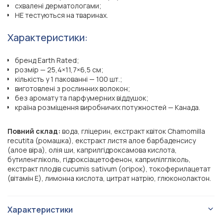
схвалені дерматологами;
НЕ тестуються на тваринах.
Характеристики:
бренд Earth Rated;
розмір — 25,4×11,7×6,5 см;
кількість у 1 пакованні — 100 шт.;
виготовлені з рослинних волокон;
без аромату та парфумерних віддушок;
країна розміщення виробничих потужностей — Канада.
Повний склад:
вода, гліцерин, екстракт квіток Chamomilla
recutita (ромашка), екстракт листя алое барбаденсису
(алое віра), олія ши, каприлгідроксамова кислота,
бутиленгліколь, гідроксіацетофенон, каприлілгліколь,
екстракт плодів cucumis sativum (огірок), токоферилацетат
(вітамін Е), лимонна кислота, цитрат натрію, глюконолактон.
Характеристики