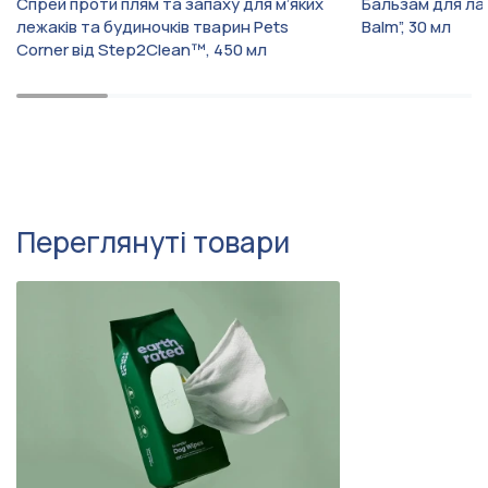
Спрей проти плям та запаху для м’яких
Бальзам для лап
лежаків та будиночків тварин Pets
Balm”, 30 мл
Corner від Step2Clean™, 450 мл
Переглянуті товари