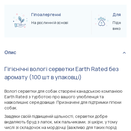
Гіпоалергенні
Для чут
На рослинній основі
Підходять
використ
Опис
Гігієнічні вологі серветки Earth Rated без
аромату (100 шт в упаковці)
Вологі серветки для собак створені канадською компанією
Earth Rated з турботою про вашого улюбленця та
навколишнє середовище. Призначені для підтримки гігієни
собак.
Завдяки своїй підвищеній щільності, серветки добре
видаляють бруд з лапок, між пальчиками, зі шкіри, у тому
числі зі складочок на мордочці (важливо для таких порід