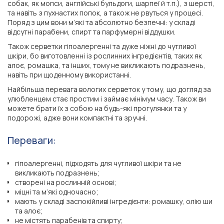
собак, як мопси, англійські бульдоги, шарпеї й т.п.), з шерсті,
та навіть з пухнастих попок, а також не рвуться у процесі.
Поряд з цим вони м’які та абсолютно безпечні: у складі
відсутні парабени, спирт та парфумерні віддушки.
Також серветки гіпоалергенні та дуже ніжні до чутливої
шкіри, бо виготовленні із рослинних інгредієнтів, таких як
алоє, ромашка, та інших, тому не викликають подразнень,
навіть при щоденному використанні.
Найбільша перевага вологих серветок у тому, що догляд за
улюбленцем стає простим і займає мінімум часу. Також ви
можете брати їх з собою на будь-які прогулянки та у
подорожі, адже вони компактні та зручні.
Переваги:
гіпоалергенні, підходять для чутливої шкіри та не
викликають подразнень;
створені на рослинній основі;
міцні та м’які одночасно;
мають у складі заспокійливі інгредієнти: ромашку, олію ши
та алоє;
не містять парабенів та спирту;