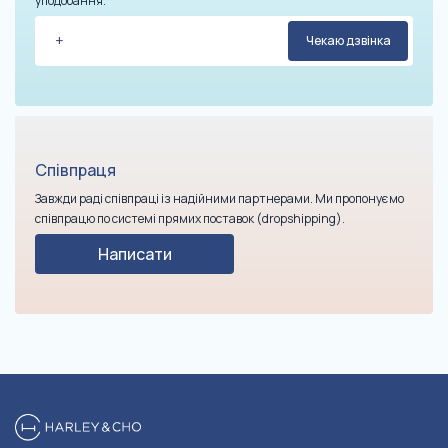
уподобання.
Співпраця
Завжди раді співпраці із надійними партнерами. Ми пропонуємо
співпрацю по системі прямих поставок (dropshipping).
Написати