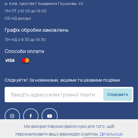
м. Київ, проспект Академіка Глушкова, 40
ПН-ПТ з 10:00 до 19:00
СБ-НД вихідні
Графік обробки замовлень
ПН-НД з 9:30 до 19:30
Способи оплати
Слідкуйте! За новинками, акціями та цікавими подіями
Слідкувати
Ми використовуємо файли куки для того, щоб
персоналізувати вашу взаємодію з сайтом,
Детальніше
© 2026 Harley&Cho.
Trilogo