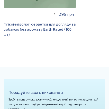
+
3
399 грн
Гігієнічні вологі серветки для догляду за
собакою без аромату Earth Rated (100
шт)
Порадуйте свого вихованця
Зробіть подарунок своєму улюбленцю, який він точно зацінить. А
ми допоможемо підібрати ідеальний виріб під розміри та